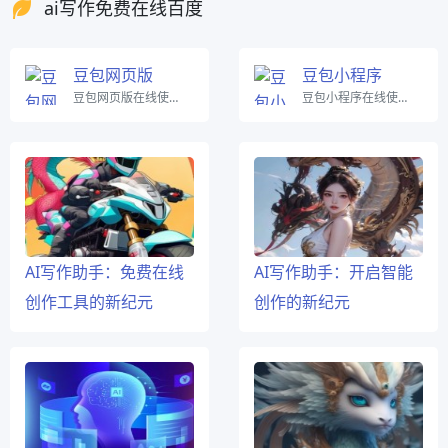
ai写作免费在线百度
豆包网页版
豆包小程序
豆包网页版在线使用入口。
豆包小程序在线使用入口。
AI写作助手：免费在线
AI写作助手：开启智能
创作工具的新纪元
创作的新纪元