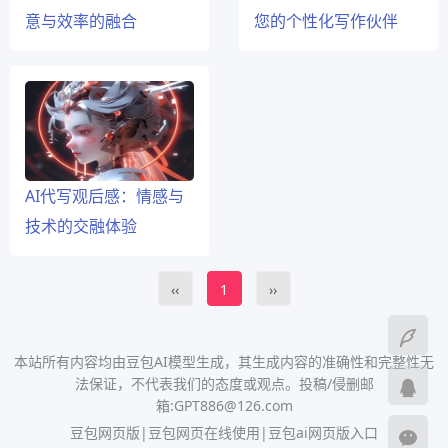
意与效率的融合
您的个性化写作伙伴
AI代写观后感：情感与
技术的交融体验
‹‹
1
››
本站所有内容均由豆包AI模型生成，其生成内容的准确性和完整性无
法保证，不代表我们的态度或观点。投稿/侵删邮
箱:GPT886@126.com
豆包网页版|豆包网页在线使用|豆包ai网页版入口