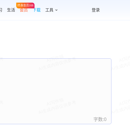
终身会员168
习
生活
会员
下载
工具
登录
字数:
0