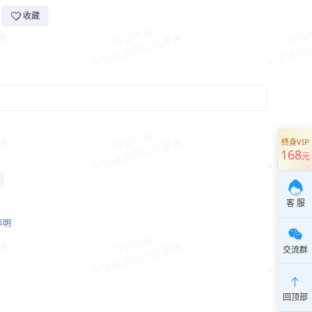
收藏
终身VIP
168
元
客 服
声明
交流群
回顶部