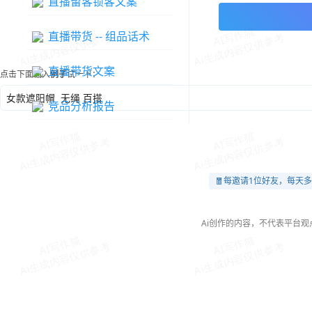
直播留客锁客文案
直播带货 -- 组品话术
直播带货文案
点击下面输入
例子
试一下：
女款遮阳帽 无绳 百搭
竞品分析报告
🧧每邀请1位好友，每天多
Ai创作的内容，不代表平台