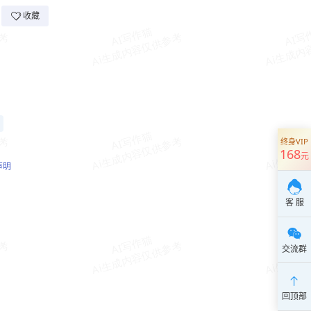
收藏
终身VIP
168
元
声明
客 服
交流群
回顶部