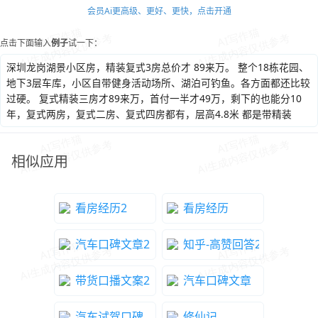
会员Ai更高级、更好、更快，点击开通
点击下面输入
例子
试一下：
深圳龙岗湖景小区房，精装复式3房总价才 89来万。 整个18栋花园、
地下3层车库，小区自带健身活动场所、湖泊可钓鱼。各方面都还比较
过硬。 复式精装三房才89来万，首付一半才49万，剩下的也能分10
年，复式两房，复式二房、复式四房都有，层高4.8米 都是带精装
相似应用
看房经历2
看房经历
汽车口碑文章2
知乎-高赞回答2
带货口播文案2
汽车口碑文章
汽车试驾口碑
修仙记