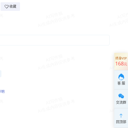
收藏
终身VIP
168
元
客 服
声明
交流群
回顶部