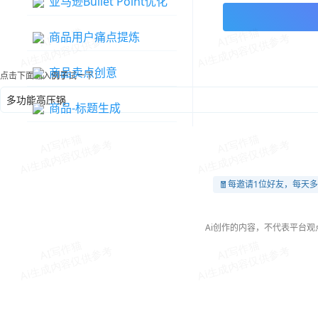
亚马逊Bullet Point优化
商品用户痛点提炼
商品卖点创意
点击下面输入
例子
试一下：
多功能高压锅
商品-标题生成
🧧每邀请1位好友，每天多
Ai创作的内容，不代表平台