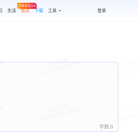
终身会员168
习
生活
会员
下载
工具
登录
字数:
0